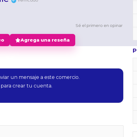
Verificado
Sé el primero en opinar
eo
Agrega una reseña
P
nviar un mensaje a este comercio.
para crear tu cuenta.