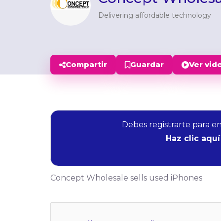
Delivering affordable technology
Compartir
Guardar
Ver vid
Debes registrarte para e
Haz clic aquí
Concept Wholesale sells used iPhones