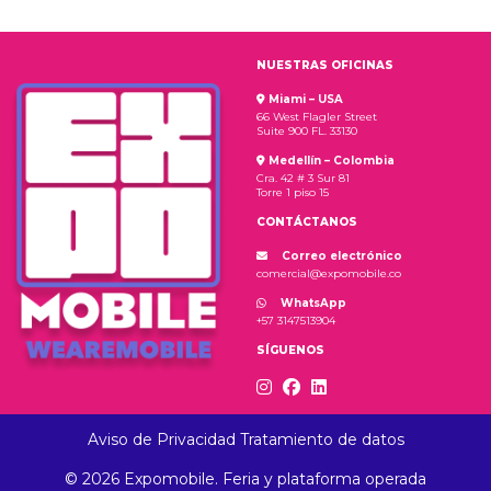
NUESTRAS OFICINAS
Miami – USA
66 West Flagler Street
Suite 900 FL. 33130
Medellín – Colombia
Cra. 42 # 3 Sur 81
Torre 1 piso 15
CONTÁCTANOS
Correo electrónico
comercial@expomobile.co
WhatsApp
+57 3147513904
SÍGUENOS
Aviso de Privacidad Tratamiento de datos
© 2026 Expomobile. Feria y plataforma operada