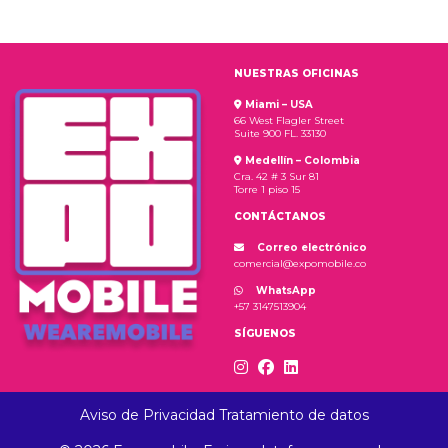
NUESTRAS OFICINAS
Miami – USA
66 West Flagler Street
Suite 900 FL. 33130
Medellín – Colombia
Cra. 42 # 3 Sur 81
Torre 1 piso 15
CONTÁCTANOS
Correo electrónico
comercial@expomobile.co
WhatsApp
+57 3147513904
SÍGUENOS
Aviso de Privacidad Tratamiento de datos