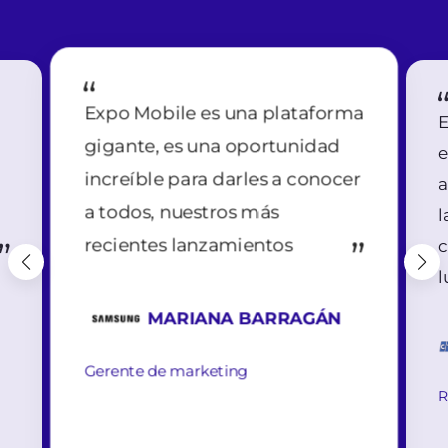
Expo Mobile es una plataforma
E
gigante, es una oportunidad
e
increíble para darles a conocer
a
a todos, nuestros más
l
recientes lanzamientos
c
l
MARIANA BARRAGÁN
Gerente de marketing
R