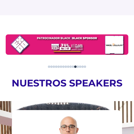
ANYTHING AMERICA
USMP
RECIRQ
GETS SOLUTIONS
NUESTROS SPEAKERS
HAVEARLY
PAYMOBI
JUDAH