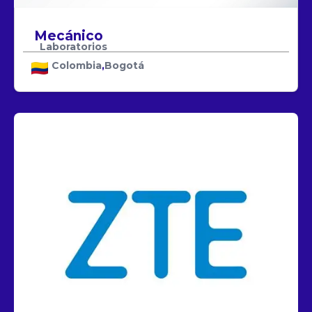
TRADE MOBILE
MICCELL
TOTALYNK
ELITE CELLULAR
HIFUTURE
INGRAM MICRO