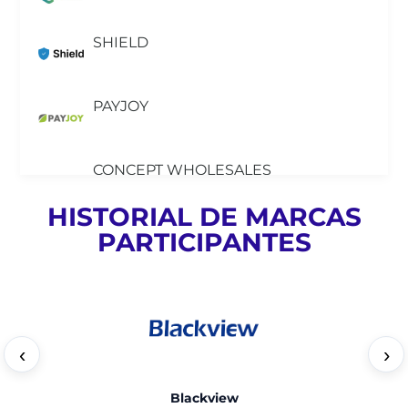
SHIELD
PAYJOY
CONCEPT WHOLESALES
HISTORIAL DE MARCAS
AJC WHOLESALES
PARTICIPANTES
MAYWEI
‹
›
SONIX WIRELESS
Blackview