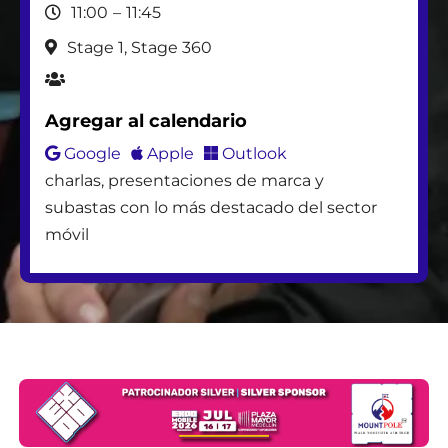
11:00
–
11:45
CAMACHO PHONES
Stage 1, Stage 360
FORMACIÓN ESTRUCTURAL
Agregar al calendario
Google
Apple
Outlook
ASOTEC
charlas, presentaciones de marca y
subastas con lo más destacado del sector
móvil
JUDAH
TIC
VIP 2