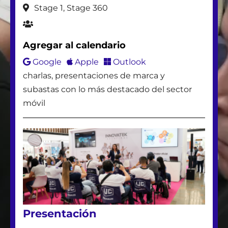
Stage 1, Stage 360
CELUTECNICOS
Agregar al calendario
Google
Apple
Outlook
REVO
charlas, presentaciones de marca y
subastas con lo más destacado del sector
HANGAR
móvil
PADLOCK
TEKTRADE
OTTOCELL
Presentación