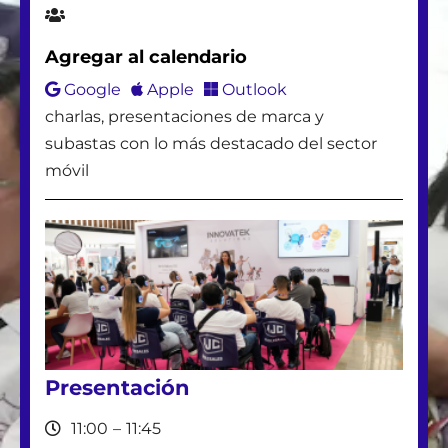
HOMMPRO
Agregar al calendario
VIP
Google
Apple
Outlook
charlas, presentaciones de marca y
subastas con lo más destacado del sector
TELUS FZCO
móvil
MOUNTPOLE
MECANICO
MOBILE SENTRIX
Presentación
11:00
–
11:45
HK REFURBISHED