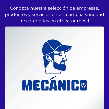
WIRELESS NEXT
CELUCAMBIO
MOVISUN
OUKITEL
CELTRADE
WE SELL CELLULAR