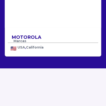
MNP TECHNOLOGY LLC
MELTEC
SLASH
SOUTH TRADE
DR FONES
JVGTECH