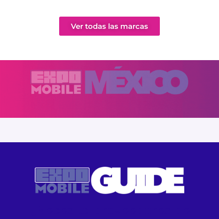
KREDIYA
Ver todas las marcas
EL ANGEL DIGITAL
INSTASHOP 24
MANDIOCA
ALÓ CREDIT
CREDISMART
GLOBAL CELL TECH