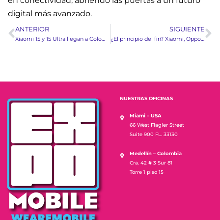
en conectividad, abriendo las puertas a un futuro
digital más avanzado.
ANTERIOR
SIGUIENTE
Xiaomi 15 y 15 Ultra llegan a Colombia: Innovación y fotografía profesional
¿El principio del fin? Xiaomi, Oppo, Vivo y OnePlus podrían dejar a Google
NUESTRAS OFICINAS
Miami – USA
66 West Flagler Street
Suite 900 FL. 33130
Medellín – Colombia
Cra. 42 # 3 Sur 81
Torre 1 piso 15